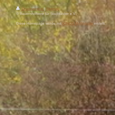
Druckversion
|
Sitemap
© Bauernhoftiere für Stadtkinder e.V.
Diese Homepage wurde mit
IONOS MyWebsite
erstellt.