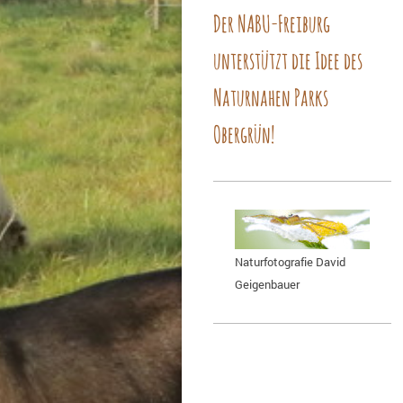
Der NABU-Freiburg
unterstützt die Idee des
Naturnahen Parks
Obergrün!
Naturfotografie David
Geigenbauer