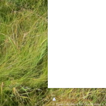
Druckversion
|
Sitemap
© Bauernhoftiere für Stadtkinder e.