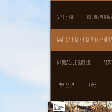
STARTSEITE
IDEE DES VEREIN
MATILDA-EINE KLEINE ZIEGE KÄMPFT 
NATURSCHUTZPROJEKTE
STAD
IMPRESSUM
LINKS