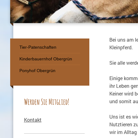
Bei uns am l
Kleinpferd.
Tier-Patenschaften
Kinderbauernhof Obergrün
Sie alle wer
Ponyhof Obergrün
Einige komme
ihr Leben ge
Keiner wird 
Werden Sie Mitglied!
und somit au
Uns ist es w
Kontakt
Nutztieren z
wir im Allta