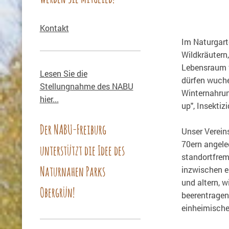
Kontakt
Im Naturgart
Wildkräutern
Lebensraum f
Lesen Sie die
dürfen wuche
Stellungnahme des NABU
Winternahrun
hier...
up", Insektiz
Der NABU-Freiburg
Unser Vereins
70ern angeleg
unterstützt die Idee des
standortfrem
Naturnahen Parks
inzwischen e
und altern, 
Obergrün!
beerentragen
einheimische