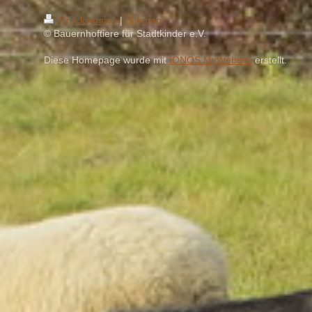
Druckversion
|
Sitemap
© Bauernhoftiere für Stadtkinder e.V.
Diese Homepage wurde mit
IONOS MyWebsite
erstellt.