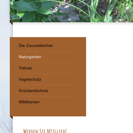
Die Zauneidechse
Naturgarten
Totholz
Vogelschutz
Grünlandschutz
Wildbienen
Werden Sie Mitglied!