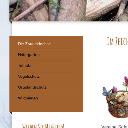
Im Zeic
Die Zauneidechse
Naturgarten
Totholz
Vogelschutz
Grünlandschutz
Wildbienen
Werden Sie Mitglied!
Vereine, Schu