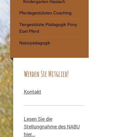
Kindergarten Haslach
Pferdegestütztes Coaching
Tiergestützte Pädagogik Pony
Esel Pferd
Naturpädagogik
Werden Sie Mitglied!
Kontakt
Lesen Sie die
Stellungnahme des NABU
hier...