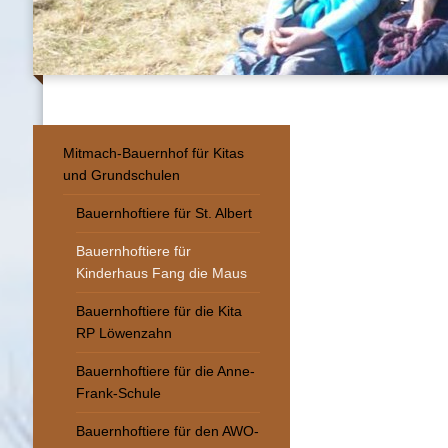
Mitmach-Bauernhof für Kitas
und Grundschulen
Bauernhoftiere für St. Albert
Bauernhoftiere für
Kinderhaus Fang die Maus
Bauernhoftiere für die Kita
RP Löwenzahn
Bauernhoftiere für die Anne-
Frank-Schule
Bauernhoftiere für den AWO-