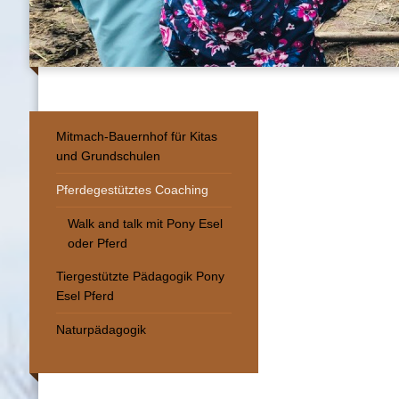
Mitmach-Bauernhof für Kitas
und Grundschulen
Pferdegestütztes Coaching
Walk and talk mit Pony Esel
oder Pferd
Tiergestützte Pädagogik Pony
Esel Pferd
Naturpädagogik